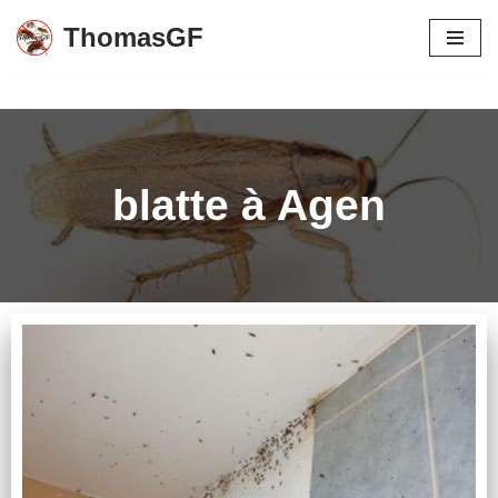
ThomasGF
Aller
au
contenu
blatte à Agen