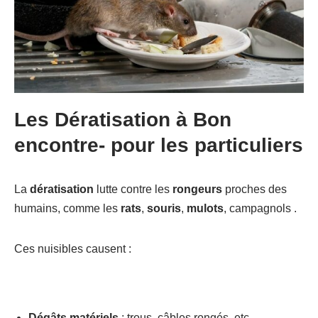
Les Dératisation à Bon
encontre-
pour les particuliers
La
dératisation
lutte contre les
rongeurs
proches des
humains, comme les
rats
,
souris
,
mulots
, campagnols .
Ces nuisibles causent :
Dégâts matériels
: trous, câbles rongés, etc.