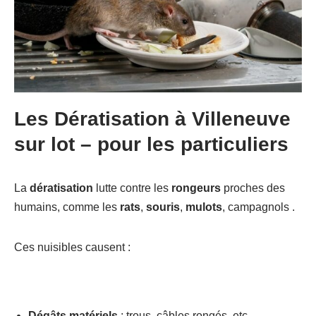
Les Dératisation à Villeneuve
sur lot –
pour les particuliers
La
dératisation
lutte contre les
rongeurs
proches des
humains, comme les
rats
,
souris
,
mulots
, campagnols .
Ces nuisibles causent :
Dégâts matériels
: trous, câbles rongés, etc.