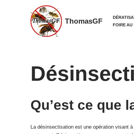
Aller
DÉRATISA
ThomasGF
au
FOIRE AU
contenu
Désinsect
Qu’est ce que l
La désinsectisation est une opération visant à