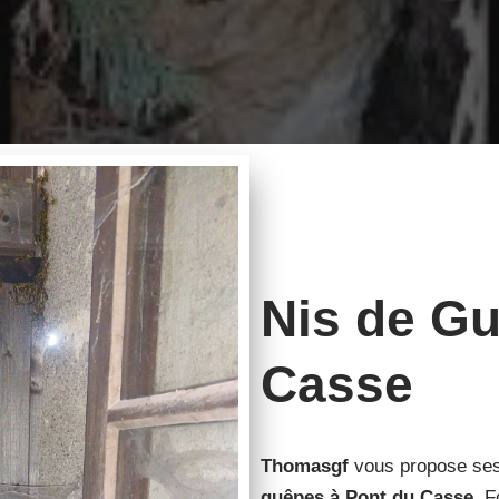
Nis de Gu
Casse
Thomasgf
vous propose ses 
guêpes à Pont du Casse
. F