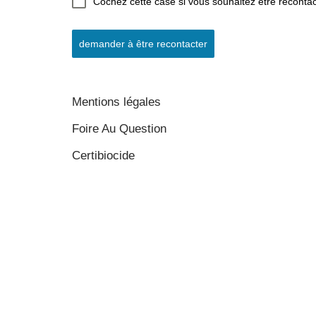
Cochez cette case si vous souhaitez être reconta
demander à être recontacter
Mentions légales
Foire Au Question
Certibiocide