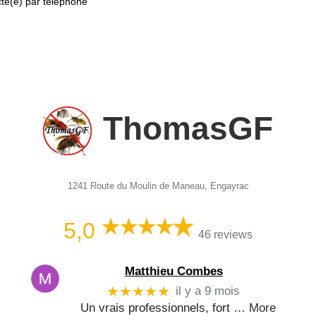
cté(e) par téléphone
ThomasGF
1241 Route du Moulin de Maneau, Engayrac
5,0
46 reviews
Matthieu Combes
★★★★★
il y a 9 mois
Un vrais professionnels, fort
… More