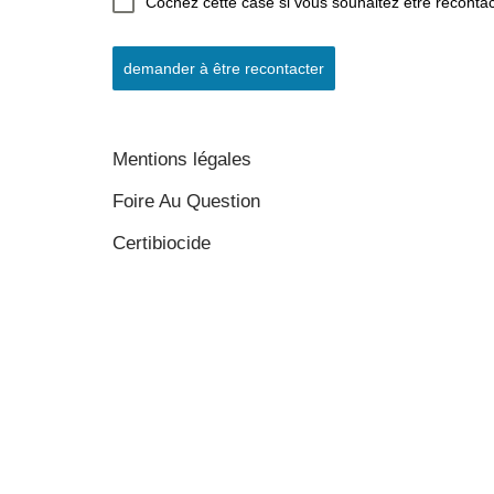
Cochez cette case si vous souhaitez être reconta
demander à être recontacter
Mentions légales
Foire Au Question
Certibiocide