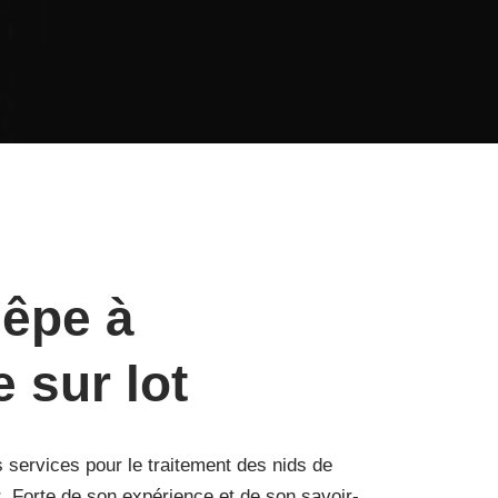
uêpe à
 sur lot
services pour le traitement des nids de
t
. Forte de son expérience et de son savoir-