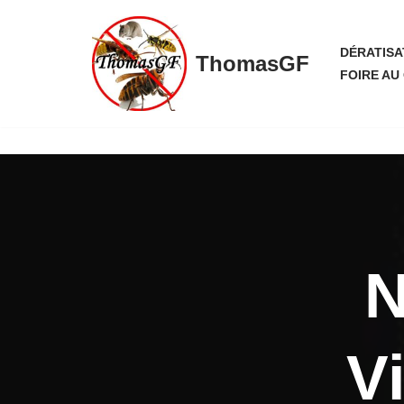
Aller
DÉRATISA
ThomasGF
au
FOIRE AU
contenu
N
Vi