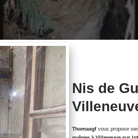
Nis de G
Villeneuve
Thomasgf
vous propose ses 
guêpes à Villeneuve sur lo