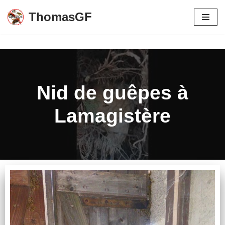
ThomasGF
Aller
au
contenu
Nid de guêpes à
Lamagistère