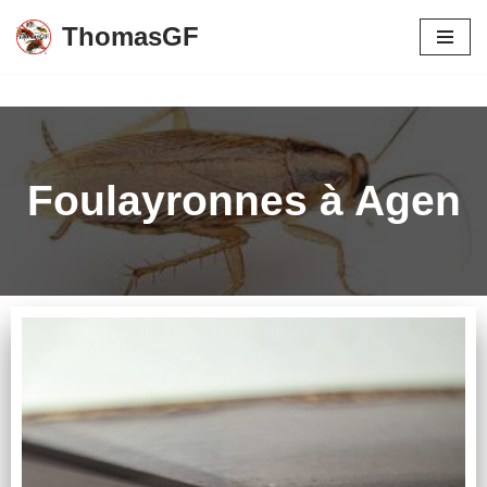
ThomasGF
Aller
au
contenu
Foulayronnes à Agen