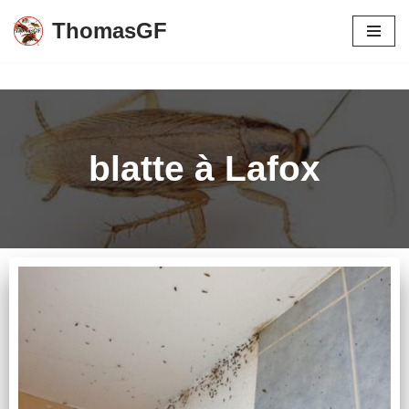
ThomasGF
Aller
au
contenu
blatte à Lafox