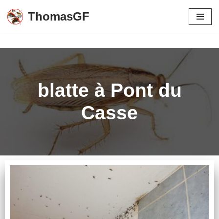
ThomasGF
Aller
au
contenu
blatte à Pont du
Casse