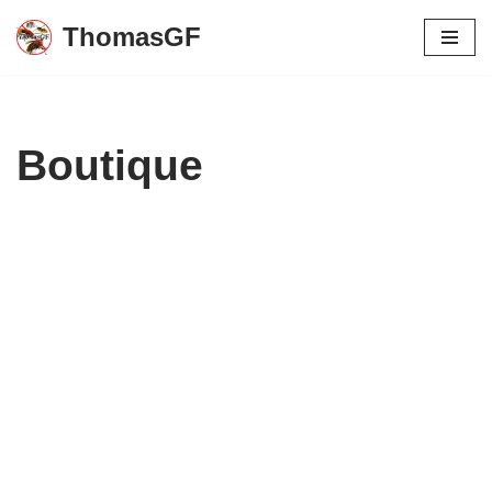
ThomasGF
Aller
au
contenu
Boutique