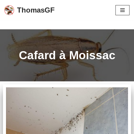
ThomasGF
Aller
au
contenu
Cafard à Moissac