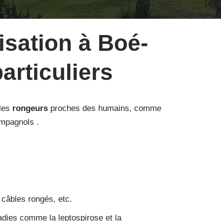
isation à Boé-
articuliers
 les
rongeurs
proches des humains, comme
ampagnols .
 câbles rongés, etc.
dies comme la leptospirose et la