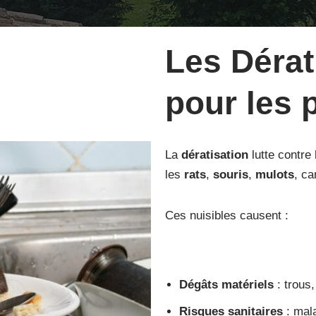
Les Dérat
pour les p
La
dératisation
lutte contre
les
rats
,
souris
,
mulots
, c
Ces nuisibles causent :
Dégâts matériels
: trous,
Risques sanitaires
: mala