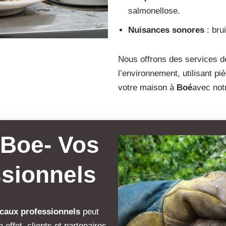
salmonellose.
Nuisances sonores
: bru
Nous offrons des services 
l’environnement, utilisant pi
votre maison à
Boé
avec not
 Boe- Vos
sionnels
ocaux professionnels
peut
effet, clients et partenaires