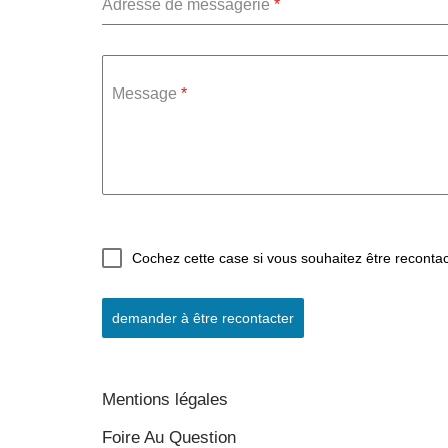
Adresse de messagerie
*
Message
*
Cochez cette case si vous souhaitez être reconta
demander à être recontacter
Mentions légales
Foire Au Question