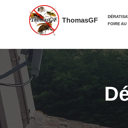
Aller
DÉRATISA
ThomasGF
au
FOIRE AU
contenu
Dé