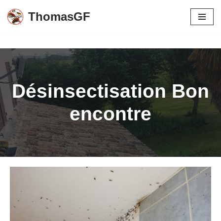
ThomasGF
Aller
au
contenu
Désinsectisation Bon
encontre