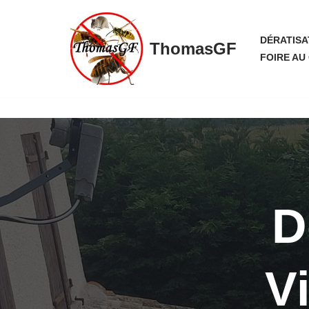
Aller
DÉRATISA
ThomasGF
au
FOIRE AU
contenu
D
Vi