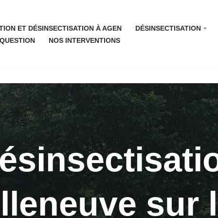
TION ET DÉSINSECTISATION À AGEN
DÉSINSECTISATION
 QUESTION
NOS INTERVENTIONS
ésinsectisati
lleneuve sur 