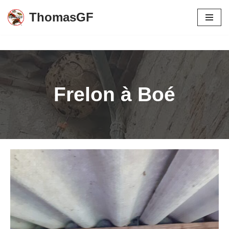
ThomasGF
Aller
au
contenu
Frelon à Boé