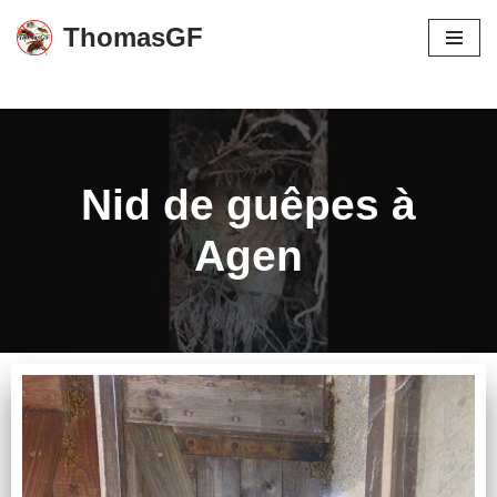
ThomasGF
Aller
au
contenu
Nid de guêpes à
Agen