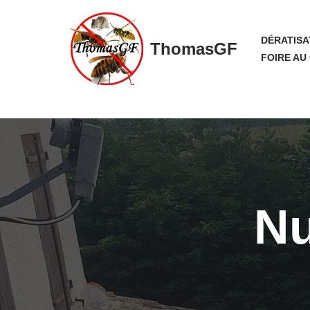
Aller
DÉRATISA
ThomasGF
au
FOIRE AU
contenu
Nu