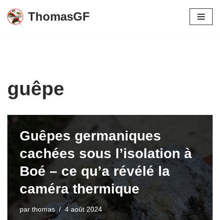
ThomasGF
Aller
au
contenu
guêpe
Guêpes germaniques
cachées sous l’isolation à
Boé – ce qu’a révélé la
caméra thermique
par
thomas
4 août 2024