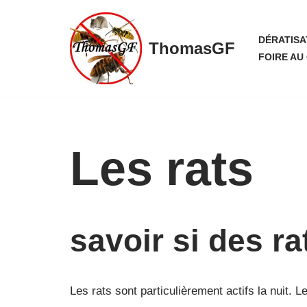
Aller
DÉRATISA
ThomasGF
au
FOIRE AU
contenu
Les rats
savoir si des r
Les rats sont particulièrement actifs la nuit. 