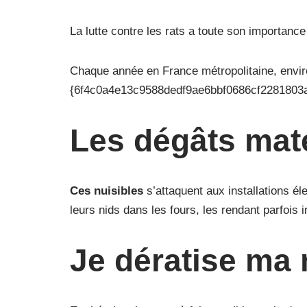
La lutte contre les rats a toute son importan
Chaque année en France métropolitaine, enviro
{6f4c0a4e13c9588dedf9ae6bbf0686cf2281803a
Les dégâts maté
Ces nuisibles
s’attaquent aux installations él
leurs nids dans les fours, les rendant parfois i
Je dératise m