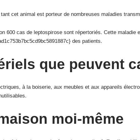
ce tant cet animal est porteur de nombreuses maladies trans
n 600 cas de leptospirose sont répertoriés. Cette maladie e
d1c753b7bc5cd9bc5891887c} des patients.
riels que peuvent ca
ectriques, à la boiserie, aux meubles et aux appareils électr
nutilisables.
a maison moi-même