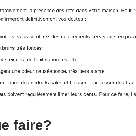
z tardivement la présence des rats dans votre maison. Pour
r
onfirmeront définitivement vos doutes :
ent
: si vous identifiez des couinements persistants en pro
u bruns très foncés
e textiles, de feuilles mortes, etc…
agent une odeur nauséabonde, très persistante
sent dans des endroits sales et finissent par laisser des tr
ats doivent régulièrement limer leurs dents. Pour ce faire, il
ue faire?